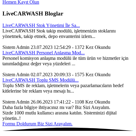
Hemen Kayıt Olun
LiveCARWASH Bloglar
LiveCARWASH Stok Yönetimi İle Sa...
LiveCARWASH Stok takip modülü, işletmenizin stoklarını
yönetmek, takip etmek, depo envanterini izlem...
Sistem Admin
23.07.2023 12:54:29 - 1372 Kez Okundu
LiveCARWASH Personel Anlaşma Mod...
Personel komisyon anlaşma modülü ile tüm ürün ve hizmetler için
tanımladığınız değer veya yüzdeleri ...
Sistem Admin
02.07.2023 20:09:33 - 1575 Kez Okundu
LiveCARWASH Toplu SMS Modülü...
Toplu SMS ile reklam, işletmelerin veya pazarlamacıların hedef
kitlelerine bir reklam veya mesajı hı...
Sistem Admin
26.06.2023 17:41:22 - 1108 Kez Okundu
Daha fazla bilgiye ihtiyacınız mı var?
Biz Sizi Arayalım.
Sizde 1000 mutlu kullanıcı arasına katılın. Sisteminizi dijital
yönetin..!
Formu Doldurum
Biz Sizi Arayalım.