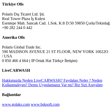
Türkiye Ofis
Polaris Dış Ticaret Ltd. Şti.
Real Tower Plaza İş Kulesi
Esentepe Mah. Sancak Cad. 1.Sok. K:8 D:50 59850 Çorlu/Tekirdağ
+90 282 244 0 442
Amerika Ofis
Polaris Global Trade Inc.
590 MADISON AVENUE 21 ST FLOOR, NEW YORK 10022O
/ USA
0 850 466 4 664 ( IP Ortak Hat Türkçe İletişim)
LiveCARWASH
Hakkımızda
Neden LiveCARWASH?
Faydaları Neler ?
Neden
Kullanmalıyım?
Demo Uygulamanız Var mı?
Biz Sizi Arayalım
Bağlantılar
www.golaks.com
www.bsksoft.com