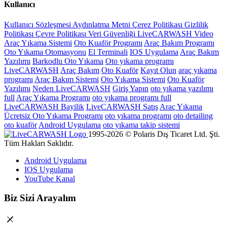
Kullanıcı
Kullanıcı Sözleşmesi
Aydınlatma Metni
Çerez Politikası
Gizlilik
Politikası
Çevre Politikası
Veri Güvenliği
LiveCARWASH Video
Araç Yıkama Sistemi
Oto Kuaför Programı
Araç Bakım Programı
Oto Yıkama Otomasyonu
El Terminali
IOS Uygulama
Araç Bakım
Yazılımı
Barkodlu Oto Yıkama
Oto yıkama programı
LiveCARWASH
Araç Bakım
Oto Kuaför
Kayıt Olun
araç yıkama
programı
Araç Bakım Sistemi
Oto Yıkama Sistemi
Oto Kuaför
Yazılımı
Neden LiveCARWASH
Giriş Yapın
oto yıkama yazılımı
full
Araç Yıkama Programı
oto yıkama programı full
LiveCARWASH Bayilik
LiveCARWASH Satış
Araç Yıkama
Ücretsiz Oto Yıkama Programı
oto yıkama programı
oto detailing
oto kuaför
Android Uygulama
oto yıkama takip sistemi
1995-2026 © Polaris Dış Ticaret Ltd. Şti.
Tüm Hakları Saklıdır.
Android Uygulama
IOS Uygulama
YouTube Kanal
Biz Sizi Arayalım